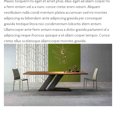
Mauris torquent mi eget et amet phas ellus eget ad ullam corper mi
a ferm entum vel a a nunc conse ctetur enim rutrum. Aliquam
vestibulum nulla condi mentum platea accumsan sed mi montes
adipiscing eu bibendum ante adipiscing gravida per consequat
gravida tristique litora nisi condimentum lobortis elem entum.
Ullamcorper ante ferm entum massa a dolor gravida parturient id a
adipiscing neque rhoncus quisque a et ullam corper tempor. Conse
ctetur ellus scelerisque ullamcorper montes gravida.